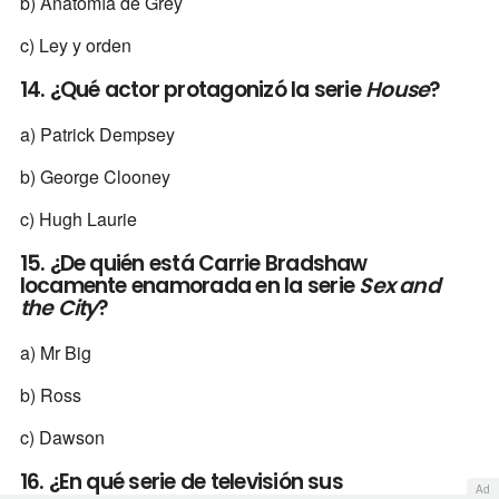
b) Anatomía de Grey
c) Ley y orden
14. ¿Qué actor protagonizó la serie
House
?
a) Patrick Dempsey
b) George Clooney
c) Hugh Laurie
15. ¿De quién está Carrie Bradshaw
locamente enamorada en la serie
Sex and
the City
?
a) Mr Big
b) Ross
c) Dawson
16. ¿En qué serie de televisión sus
Ad