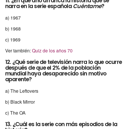
11. ¿En qué año arranca la historia que se
narra en la serie española
Cuéntame
?
a) 1967
b) 1968
c) 1969
Ver también:
Quiz de los años 70
12. ¿Qué serie de televisión narra lo que ocurre
después de que el 2% de la población
mundial haya desaparecido sin motivo
aparente?
a) The Leftovers
b) Black Mirror
c) The OA
13. ¿Cuál es la serie con más episodios de la