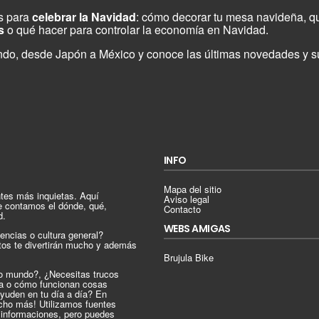
s para
celebrar la Navidad
: cómo decorar tu mesa navideña, qué
s
o qué hacer para controlar la economía en Navidad.
ndo, desde Japón a México y conoce las últimas novedades y s
INFO
Mapa del sitio
tes más inquietas. Aquí
Aviso legal
e contamos el dónde, qué,
Contacto
d.
WEBS AMIGAS
encias o cultura general?
tos te divertirán mucho y además
Brujula Bike
ro mundo?, ¿Necesitas trucos
ica o cómo funcionan cosas
ayuden en tu día a día? En
cho más! Utilizamos fuentes
s informaciones, pero puedes