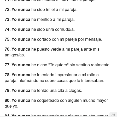
72. Yo nunca
he sido infiel a mi pareja.
73. Yo nunca
he mentido a mi pareja.
74. Yo nunca
he sido un/a cornudo/a.
75. Yo nunca
he cortado con mi pareja por mensaje.
76. Yo nunca
he puesto verde a mi pareja ante mis
amigos/as.
77. Yo nunca
he dicho "Te quiero" sin sentirlo realmente.
78. Yo nunca
he intentado impresionar a mi rollo o
pareja informándome sobre cosas que le interesaban.
79. Yo nunca
he tenido una cita a ciegas.
80. Yo nunca
he coqueteado con alguien mucho mayor
que yo.
81. Yo nunca
he coqueteado con alguien mucho menor
Ad