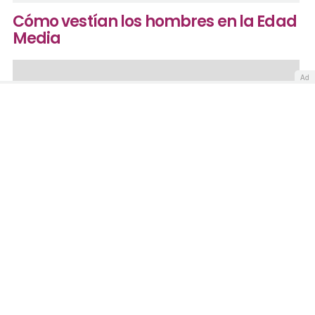
Cómo vestían los hombres en la Edad
Media
Ad
Trajes de hombres y mujeres en la Edad Media
Al margen de la vestimenta militar, que tanta importancia
tuvo a lo largo de toda la convulsa Edad Media, puede
decirse que el vestido que usaban los hombres
medievales, es una evolución lenta del traje que se
usaba en la
época romana
.