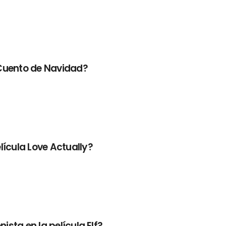
 Cuento de Navidad?
lícula Love Actually?
ista en la película Elf?