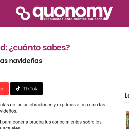
ad: ¿cuánto sabes?
las navideñas
be
TikTok
L
frutas de las celebraciones y exprimes al máximo las
avideños.
d
para poner a prueba tus conocimientos sobre los
ás actuales.