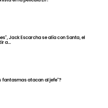
anes", Jack Escarcha se alía con Santa, el
r a...
os fantasmas atacan al jefe"?