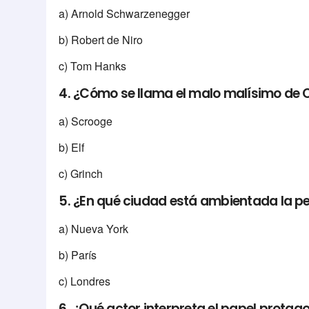
a) Arnold Schwarzenegger
b) Robert de Niro
c) Tom Hanks
4. ¿Cómo se llama el malo malísimo de
a) Scrooge
b) Elf
c) Grinch
5. ¿En qué ciudad está ambientada la pe
a) Nueva York
b) París
c) Londres
6. ¿Qué actor interpreta el papel protagon