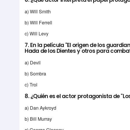
a) Will Smith
b) Will Ferrell
c) Will Levy
7. En la película "El origen de los guardi
Hada de los Dientes y otros para combati
a) Devil
b) Sombra
c) Trol
8. ¿Quién es el actor protagonista de "L
a) Dan Aykroyd
b) Bill Murray
c) George Clooney