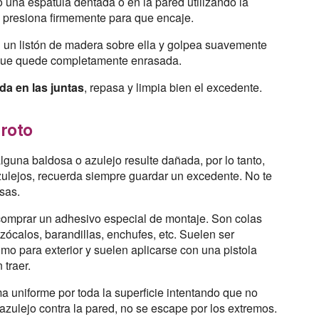
do una espátula dentada o en la pared utilizando la
 y presiona firmemente para que encaje.
on un listón de madera sobre ella y golpea suavemente
ta que quede completamente enrasada.
a en las juntas
, repasa y limpia bien el excedente.
 roto
alguna baldosa o azulejo resulte dañada, por lo tanto,
azulejos, recuerda siempre guardar un excedente. No te
sas.
 comprar un adhesivo especial de montaje. Son colas
 zócalos, barandillas, enchufes, etc. Suelen ser
omo para exterior y suelen aplicarse con una pistola
 traer.
ma uniforme por toda la superficie intentando que no
azulejo contra la pared, no se escape por los extremos.