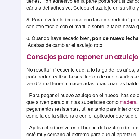
tienes. Pon adhesivo en la parte posterior utilizan
cánula del adhesivo. Coloca el azulejo en su sitio
5. Para nivelar la baldosa con las de alrededor, p
con otro taco o con el martillo sobre la tabla has
6. Cuando haya secado bien,
pon de nuevo lechad
¡Acabas de cambiar el azulejo roto!
Consejos para reponer un azulejo
No resulta infrecuente que, a lo largo de los años, 
para poder realizar la sustitución de uno o varios 
vendrá mal tener almacenadas unas cuantas baldo
- Para pegar el nuevo azulejo en el hueco, has de
que sirven para distintas superficies como
madera
,
pegamentos resistentes, útiles tanto para interior c
como la de la silicona o con el aplicador que suelen
- Aplica el adhesivo en el hueco del azulejo de for
esté muy cercano al extremo para que al apretar el 