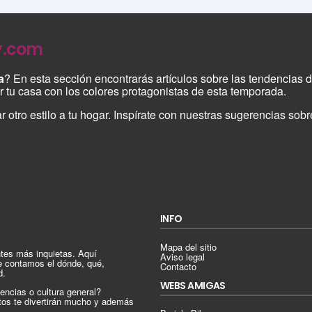
y.com
a
? En esta sección encontrarás artículos sobre las tendencias
r tu casa con los colores protagonistas de esta temporada.
r otro estilo a tu hogar. Inspírate con nuestras sugerencias so
INFO
Mapa del sitio
tes más inquietas. Aquí
Aviso legal
e contamos el dónde, qué,
Contacto
d.
WEBS AMIGAS
encias o cultura general?
tos te divertirán mucho y además