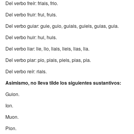
Del verbo freír: friais, frio.
Del verbo fruir: frui, fruis.
Del verbo guiar: guie, guio, guiais, guieis, guias, guia.
Del verbo huir: hui, huis.
Del verbo liar: lie, lio, liais, lieis, lias, lia.
Del verbo piar: pio, piais, pieis, pias, pia.
Del verbo reír: riais.
Asimismo, no lleva tilde los siguientes sustantivos:
Guion.
Ion.
Muon.
Pion.