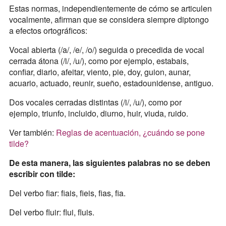
Estas normas, independientemente de cómo se articulen
vocalmente, afirman que se considera siempre diptongo
a efectos ortográficos:
Vocal abierta (/a/, /e/, /o/) seguida o precedida de vocal
cerrada átona (/i/, /u/), como por ejemplo, estabais,
confiar, diario, afeitar, viento, pie, doy, guion, aunar,
acuario, actuado, reunir, sueño, estadounidense, antiguo.
Dos vocales cerradas distintas (/i/, /u/), como por
ejemplo, triunfo, incluido, diurno, huir, viuda, ruido.
Ver también:
Reglas de acentuación, ¿cuándo se pone
tilde?
De esta manera, las siguientes palabras no se deben
escribir con tilde:
Del verbo fiar: fiais, fieis, fias, fia.
Del verbo fluir: flui, fluis.