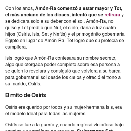
Con los años,
Amón-Ra comenzó a estar mayor y Tot,
el más anciano de los dioses, intentó que se
retirara
y
se dedicara solo a su deber con el sol. Amón-Ra, no
quiso y Tot predijo que Nut, el cielo, daría a luz cuatro
hijos (Osiris, Isis, Set y Neftis) y el primogénito gobernaría
Egipto en lugar de Amón-Ra. Tot logró que su profecía se
cumpliera.
Isis logró que Amón-Ra confesara su nombre secreto,
algo que otorgaba poder completo sobre esa persona a
se quien lo revelara y consiguió que volviera a su barca
para gobernar el sol desde los cielos y ofreció el trono a
su marido, Osiris.
El mito de Osiris
Osiris era querido por todos y su mujer-hermana Isis, era
el modelo ideal para todas las mujeres.
Osiris se fue a la guerra y, cuando regresó victorioso trajo
consigo un sarcófago de oro puro.
Su hermano Set,