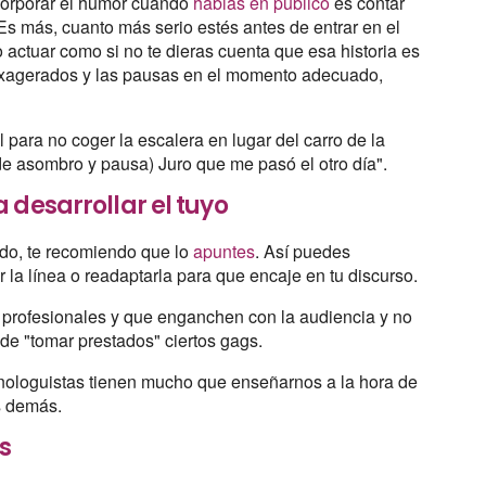
ncorporar el humor cuando
hablas en público
es contar
Es más, cuanto más serio estés antes de entrar en el
 actuar como si no te dieras cuenta que esa historia es
e exagerados y las pausas en el momento adecuado,
para no coger la escalera en lugar del carro de la
e asombro y pausa) Juro que me pasó el otro día".
 desarrollar el tuyo
ido, te recomiendo que lo
apuntes
. Así puedes
r la línea o readaptarla para que encaje en tu discurso.
s profesionales y que enganchen con la audiencia y no
 de "tomar prestados" ciertos gags.
nologuistas tienen mucho que enseñarnos a la hora de
os demás.
s