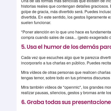
Una de las formas más sencillas que existen de i
historias reales que contengan detalles graciosos. 
golpe de gracia, más divertido será. Puedes incluso
divertida. En este sentido, los gestos ligerament
suelen funcionar.
"Poner atención en lo que uno hace es fundamental 
compra cuando sales de casa... (gesto exagerado d
5. Usa el humor de los demás para
Cada vez que escuches algo que te parezca divert
incorporarlo a tus charlas en público. Puedes recita
Mira vídeos de otras personas que realicen charla
tengas temor, sobre todo en tus primeros discursos
Mira también vídeos de "openmic", los grandes mo
realizar pausas, silencios, gestos y bromas ante l
6. Graba todas sus presentacione