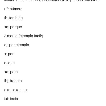
nº: número
tb: también
xq: porque
/: mente (ejemplo facil/)
ej: por ejemplo
x: por
q: que
xa: para
tbj: trabajo
exm: examen:
txt: texto