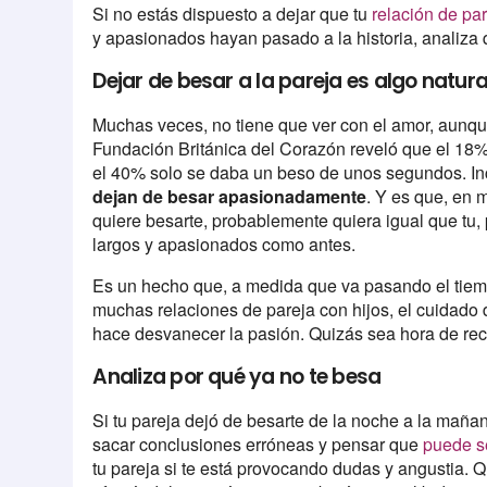
Si no estás dispuesto a dejar que tu
relación de pa
y apasionados hayan pasado a la historia, analiza
Dejar de besar a la pareja es algo natura
Muchas veces, no tiene que ver con el amor, aunque
Fundación Británica del Corazón reveló que el 18
el 40% solo se daba un beso de unos segundos. Inc
dejan de besar apasionadamente
. Y es que, en 
quiere besarte, probablemente quiera igual que tu,
largos y apasionados como antes.
Es un hecho que, a medida que va pasando el tiemp
muchas relaciones de pareja con hijos, el cuidado 
hace desvanecer la pasión. Quizás sea hora de rec
Analiza por qué ya no te besa
Si tu pareja dejó de besarte de la noche a la mañan
sacar conclusiones erróneas y pensar que
puede se
tu pareja si te está provocando dudas y angustia. Q