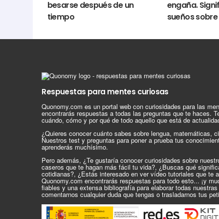
besarse después de un
engaña. Signi
tiempo
sueños sobre 
Por qué las parejas dejan 
Cuando en la pareja los besos la
ALBA CARABALLO - 2018-11-15 13:44:00 -
RELACIONES
Pinterest
Whatsapp
Youtu
Según una encuesta realizada por la Fundación Bri
conviven en pareja pueden llegar a estar
hasta un
cinco segundos o menos.