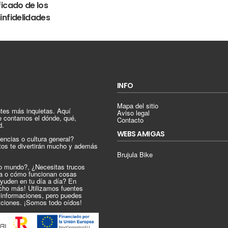
ficado de los
infidelidades
de besarse después de un tiempo
rgos pasan a convertirse en besos rápidos
be
TikTok
L
tánica del Corazón, el 18% de las personas que
a semana entera sin besarse, y el 40% da un beso de