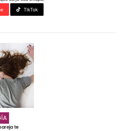
be
TikTok
ÍA
pareja te