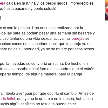
reja
caiga en la rutina y los besos largos, impredecibles
 qué está pasando y ponle solución:
l
 sí con la pasión. Una encuesta realizada por la
% de las parejas podían pasar una semana sin besarse y
luso teniendo una vida sexual activa, las
parejas
se
muchos casos no es acertado decir que tu pareja ya no
 pero no es su prioridad, ya no se muere por esos besos
o, la novedad se convierte en rutina. De hecho, en
de estos absorbe de tal forma a los padres que el estrés
uperar tiempo, de alguna manera, para la pareja.
a intenta averiguar por qué ocurrió el cambio. Antes de
rte infiel
, que ya no te quiere o no te desea, habla con
uizás algún conflicto no resuelto puede estar