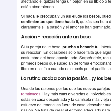
afectándole, quizás tenga un bajón en su libido o 
están absorbiendo.
Si nada le preocupa y un así elude los besos, pue
sentimientos que tiene hacia ti,
quizás sea hora de
claramente si la pasión y el amor se han terminado
Acción - reacción ante un beso
Si tu pareja no te besa,
prueba a besarle tu
. Inten
su reacción. En ocasiones solo hace falta que alg
costumbre del beso apasionado. Sorpréndele, recu
primeros besos que sucedían de forma emocionante.
libro en el sofá o cuando os crucéis por el pasillo,
La rutina acaba con la pasión... ¡y los be
Una de las razones por las que las nuevas parej
románticos.
Hay más citas divertidas e inolvidabl
estás en casa despeinada y la camiseta más vieja 
esfuerzo de tener citas fuera de casa, descubrir nu
pasión. Se trata de crear el entorno adecuado para