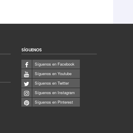
 de saludo
o último
NATURALEZA