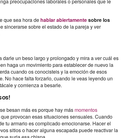
tenga preocupaciones laborales o personales que le
de que sea hora de
hablar abiertamente
sobre los
 sincerarse sobre el estado de la pareja y ver
.
ta darle un beso largo y prolongado y mira a ver cuál es
uien haga un movimiento para establecer de nuevo la
erda cuando os conocisteis y la emoción de esos
 No hace falta forzarlo, cuando le veas leyendo un
 atácale y comienza a besarle.
sos!
as se besan más es porque hay más
momentos
es que provocan esas situaciones sensuales. Cuando
de tu armario es complicado emocionarse. Hacer el
evos sitios o hacer alguna escapada puede reactivar la
 que surja esa chispa.