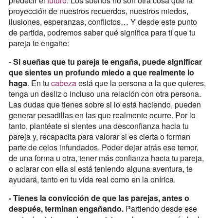
predecir el
futuro
. Los sueños no son otra cosa que la
proyección de nuestros recuerdos, nuestros miedos,
ilusiones, esperanzas, conflictos… Y desde este punto
de partida, podremos saber qué significa para tí que tu
pareja te engañe:
-
Si sueñas que tu pareja te engaña, puede significar
que sientes un profundo miedo a que realmente lo
haga
. En tu
cabeza
está que la persona a la que quieres,
tenga un desliz o incluso una relación con otra persona.
Las dudas que tienes sobre si lo está haciendo, pueden
generar pesadillas en las que realmente ocurre. Por lo
tanto, plantéate si sientes una desconfianza hacia tu
pareja y, recapacita para valorar si es cierta o forman
parte de celos infundados. Poder dejar atrás ese temor,
de una forma u otra, tener más confianza hacia tu pareja,
o aclarar con ella si está teniendo alguna aventura, te
ayudará, tanto en tu vida real como en la onírica.
- Tienes la convicción de que las parejas, antes o
después, terminan engañando.
Partiendo desde ese