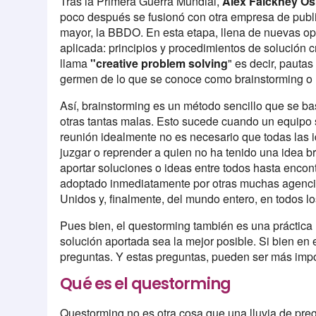
Tras la Primera Guerra Mundial,
Alex Faickney O
poco después se fusionó con otra empresa de publ
mayor, la BBDO. En esta etapa, llena de nuevas op
aplicada: principios y procedimientos de solución 
llama
"creative problem solving
" es decir, pauta
germen de lo que se conoce como brainstorming o l
Así, brainstorming es un método sencillo que se ba
otras tantas malas. Esto sucede cuando un equipo 
reunión idealmente no es necesario que todas las 
juzgar o reprender a quien no ha tenido una idea bri
aportar soluciones o ideas entre todos hasta enco
adoptado inmediatamente por otras muchas agenci
Unidos y, finalmente, del mundo entero, en todos l
Pues bien, el questorming también es una práctica
solución aportada sea la mejor posible. Si bien en e
preguntas. Y estas preguntas, pueden ser más impor
Qué es el questorming
Questorming no es otra cosa que una lluvia de pre