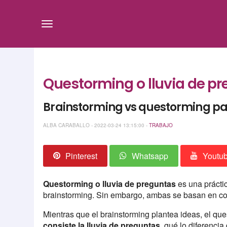
Questorming o lluvia de pr
Brainstorming vs questorming par
ALBA CARABALLO - 2022-03-24 13:15:00 -
TRABAJO
Pinterest
Whatsapp
Youtu
Questorming o lluvia de preguntas
es una práctic
brainstorming. Sin embargo, ambas se basan en c
Mientras que el brainstorming plantea ideas, el qu
consiste la lluvia de preguntas
, qué lo diferencia