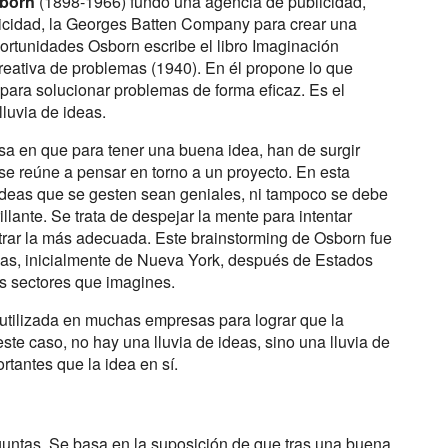
sborn
(1898-1966) fundó una agencia de publicidad,
icidad, la Georges Batten Company para crear una
ortunidades Osborn escribe el libro Imaginación
creativa de problemas (1940). En él propone lo que
s para solucionar problemas de forma eficaz. Es el
luvia de ideas.
sa en que para tener una buena idea, han de surgir
se reúne a pensar en torno a un proyecto. En esta
ideas que se gesten sean geniales, ni tampoco se debe
llante. Se trata de despejar la mente para intentar
ntrar la más adecuada. Este brainstorming de Osborn fue
as, inicialmente de Nueva York, después de Estados
os sectores que imagines.
 utilizada en muchas empresas para lograr que la
ste caso, no hay una lluvia de ideas, sino una lluvia de
tantes que la idea en sí.
guntas. Se basa en la suposición de que tras una buena