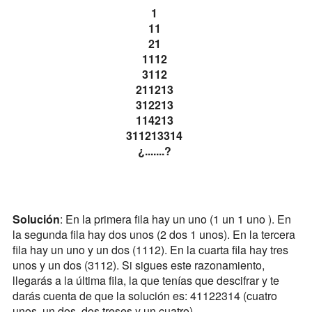
1
11
21
1112
3112
211213
312213
114213
311213314
¿.......?
Solución
: En la primera fila hay un uno (1 un 1 uno ). En
la segunda fila hay dos unos (2 dos 1 unos). En la tercera
fila hay un uno y un dos (1112). En la cuarta fila hay tres
unos y un dos (3112). Si sigues este razonamiento,
llegarás a la última fila, la que tenías que descifrar y te
darás cuenta de que la solución es: 41122314 (cuatro
unos, un dos, dos treses y un cuatro).