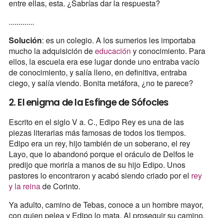
entre ellas, esta. ¿Sabrías dar la respuesta?
.............
Solución
: es un colegio. A los sumerios les importaba
mucho la adquisición de
educación
y conocimiento. Para
ellos, la escuela era ese lugar donde uno entraba vacío
de conocimiento, y salía lleno, en definitiva, entraba
ciego, y salía viendo. Bonita metáfora, ¿no te parece?
2. El enigma de la Esfinge de Sófocles
Escrito en el siglo V a. C., Edipo Rey es una de las
piezas literarias más famosas de todos los tiempos.
Edipo era un rey, hijo también de un soberano, el rey
Layo, que lo abandonó porque el oráculo de Delfos le
predijo que moriría a manos de su hijo Edipo. Unos
pastores lo encontraron y acabó siendo criado por el
rey
y la reina
de Corinto.
Ya adulto, camino de Tebas, conoce a un hombre mayor,
con quien pelea y Edipo lo mata. Al proseguir su camino,