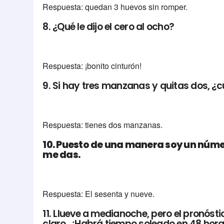
Respuesta: quedan 3 huevos sin romper.
8. ¿Qué le dijo el cero al ocho?
Respuesta: ¡bonito cinturón!
9. Si hay tres manzanas y quitas dos, 
Respuesta: tienes dos manzanas.
10. Puesto de una manera soy un número
me das.
Respuesta: El sesenta y nueve.
11. Llueve a medianoche, pero el pronóst
claro. ¿Habrá tiempo soleado en 48 hor