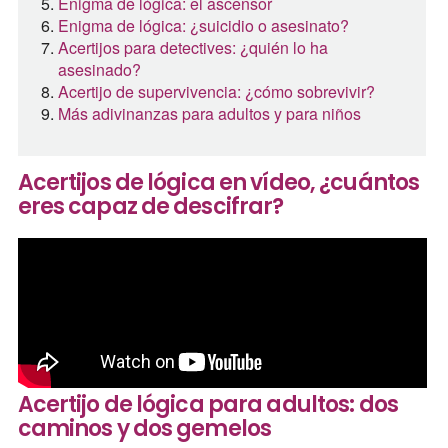
Enigma de lógica: el ascensor
Enigma de lógica: ¿suicidio o asesinato?
Acertijos para detectives: ¿quién lo ha
asesinado?
Acertijo de supervivencia: ¿cómo sobrevivir?
Más adivinanzas para adultos y para niños
Acertijos de lógica en vídeo, ¿cuántos
eres capaz de descifrar?
Acertijo de lógica para adultos: dos
caminos y dos gemelos