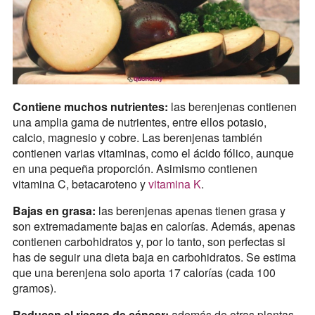
Contiene muchos nutrientes:
las berenjenas contienen
una amplia gama de nutrientes, entre ellos potasio,
calcio, magnesio y cobre. Las berenjenas también
contienen varias vitaminas, como el ácido fólico, aunque
en una pequeña proporción. Asimismo contienen
vitamina C, betacaroteno y
vitamina K
.
Bajas en grasa:
las berenjenas apenas tienen grasa y
son extremadamente bajas en calorías. Además, apenas
contienen carbohidratos y, por lo tanto, son perfectas si
has de seguir una dieta baja en carbohidratos. Se estima
que una berenjena solo aporta 17 calorías (cada 100
gramos).
Reducen el riesgo de cáncer:
además de otras plantas