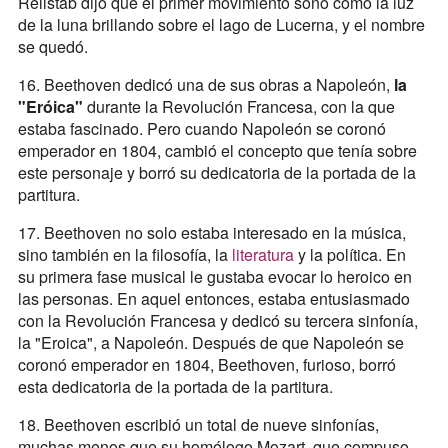
Rellstab dijo que el primer movimiento sonó como la luz
de la luna brillando sobre el lago de Lucerna, y el nombre
se quedó.
16. Beethoven dedicó una de sus obras a Napoleón,
la
"Eróica"
durante la Revolución Francesa, con la que
estaba fascinado. Pero cuando Napoleón se coronó
emperador en 1804, cambió el concepto que tenía sobre
este personaje y borró su dedicatoria de la portada de la
partitura.
17. Beethoven no solo estaba interesado en la música,
sino también en la filosofía, la
literatura
y la política. En
su primera fase musical le gustaba evocar lo heroico en
las personas. En aquel entonces, estaba entusiasmado
con la Revolución Francesa y dedicó su tercera sinfonía,
la "Eroica", a Napoleón. Después de que Napoleón se
coronó emperador en 1804, Beethoven, furioso, borró
esta dedicatoria de la portada de la partitura.
18. Beethoven escribió un total de nueve sinfonías,
muchas menos que su homólogo Mozart, que compuso