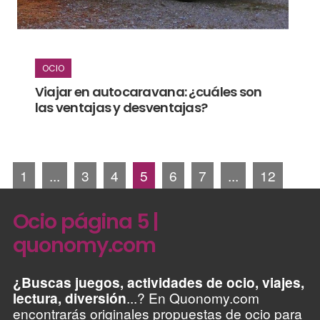
OCIO
Viajar en autocaravana: ¿cuáles son
las ventajas y desventajas?
1
...
3
4
5
6
7
...
12
Ocio página 5 |
quonomy.com
¿Buscas juegos, actividades de ocio, viajes,
lectura, diversión
...? En Quonomy.com
encontrarás originales propuestas de ocio para