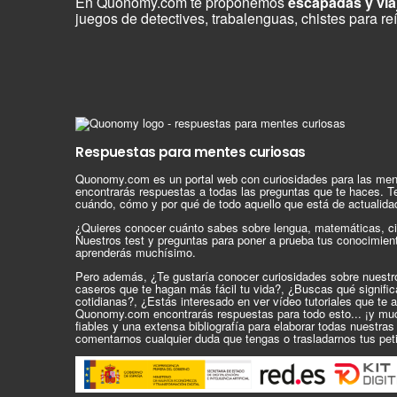
En Quonomy.com te proponemos
escapadas y via
juegos de detectives, trabalenguas, chistes para re
Respuestas para mentes curiosas
Quonomy.com es un portal web con curiosidades para las men
encontrarás respuestas a todas las preguntas que te haces. T
cuándo, cómo y por qué de todo aquello que está de actualida
¿Quieres conocer cuánto sabes sobre lengua, matemáticas, ci
Nuestros test y preguntas para poner a prueba tus conocimien
aprenderás muchísimo.
Pero además, ¿Te gustaría conocer curiosidades sobre nuest
caseros que te hagan más fácil tu vida?, ¿Buscas qué signif
cotidianas?, ¿Estás interesado en ver vídeo tutoriales que te 
Quonomy.com encontrarás respuestas para todo esto... ¡y mu
fiables y una extensa bibliografía para elaborar todas nuestra
comentarnos cualquier duda que tengas o trasladarnos tus pet