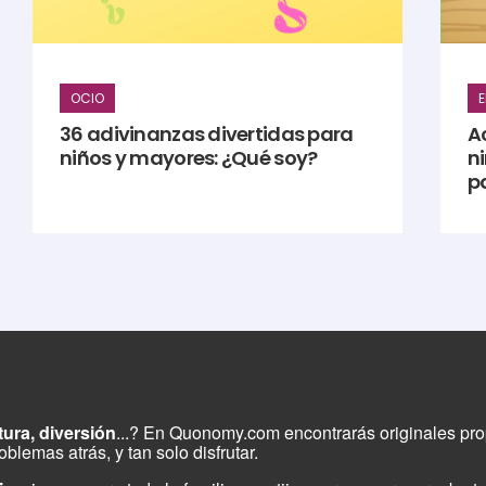
OCIO
36 adivinanzas divertidas para
A
niños y mayores: ¿Qué soy?
n
pa
tura, diversión
...? En Quonomy.com encontrarás originales pro
blemas atrás, y tan solo disfrutar.