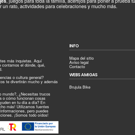
jes
, juegos para toda la familia, acertijos para poner a prueba t
ír un rato, actividades para celebraciones y mucho más.
INFO
Mapa del sitio
tes más inquietas. Aquí
Aviso legal
e contamos el dónde, qué,
Contacto
d.
WEBS AMIGAS
encias o cultura general?
tos te divertirán mucho y además
Brujula Bike
ro mundo?, ¿Necesitas trucos
ica o cómo funcionan cosas
ayuden en tu día a día? En
cho más! Utilizamos fuentes
s informaciones, pero puedes
iciones. ¡Somos todo oídos!