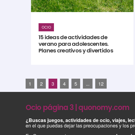
OCIO
15 ideas de actividades de
verano para adolescentes.
Planes creativos y divertidos
1
2
3
4
5
...
12
Ocio página 3 | quonomy.com
¿Buscas juegos, actividades de ocio, viajes, lec
en el que puedas dejar las preocupaciones y los pro