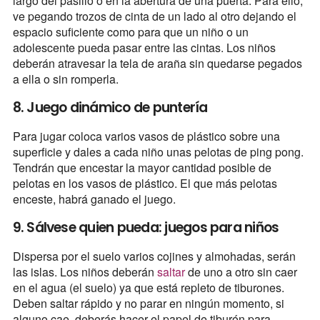
largo del pasillo o en la abertura de una puerta. Para ello,
ve pegando trozos de cinta de un lado al otro dejando el
espacio suficiente como para que un niño o un
adolescente pueda pasar entre las cintas. Los niños
deberán atravesar la tela de araña sin quedarse pegados
a ella o sin romperla.
8. Juego dinámico de puntería
Para jugar coloca varios vasos de plástico sobre una
superficie y dales a cada niño unas pelotas de ping pong.
Tendrán que encestar la mayor cantidad posible de
pelotas en los vasos de plástico. El que más pelotas
enceste, habrá ganado el juego.
9. Sálvese quien pueda: juegos para niños
Dispersa por el suelo varios cojines y almohadas, serán
las islas. Los niños deberán
saltar
de uno a otro sin caer
en el agua (el suelo) ya que está repleto de tiburones.
Deben saltar rápido y no parar en ningún momento, si
alguno cae, deberás hacer el papel de tiburón para