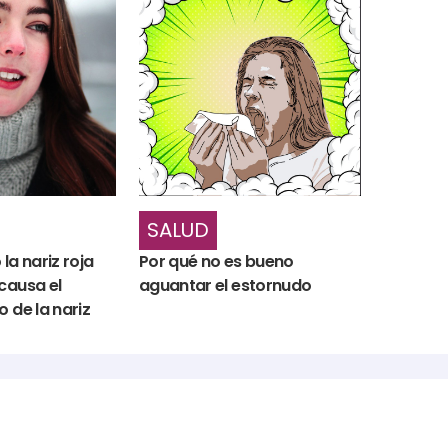
SALUD
la nariz roja
Por qué no es bueno
causa el
aguantar el estornudo
 de la nariz