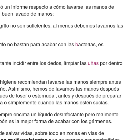
ió un informe respecto a cómo lavarse las manos de
n buen lavado de manos:
 grifo no son suficientes, al menos debemos lavarnos las
rifo no bastan para acabar con las
b
acterias, es
ante incidir entre los dedos, limpiar las
uñas
por dentro
 higiene recomiendan lavarse las manos siempre antes
baño. Asimismo, hemos de lavarnos las manos después
ués de toser o estornudar, antes y después de preparar
ota o simplemente cuando las manos estén sucias.
empre encima un líquido desinfectante pero realmente
bón es la mejor forma de acabar con los gérmenes.
e salvar vidas, sobre todo en zonas en vías de
os multirresistentes
que no parecen ser combatibles