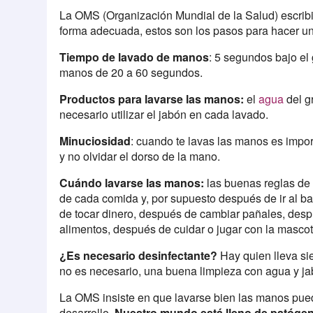
La OMS (Organización Mundial de la Salud) escrib
forma adecuada, estos son los pasos para hacer u
Tiempo de lavado de manos
: 5 segundos bajo el
manos de 20 a 60 segundos.
Productos para lavarse las manos:
el
agua
del g
necesario utilizar el jabón en cada lavado.
Minuciosidad
: cuando te lavas las manos es import
y no olvidar el dorso de la mano.
Cuándo lavarse las manos:
las buenas reglas de
de cada comida y, por supuesto después de ir al 
de tocar dinero, después de cambiar pañales, desp
alimentos, después de cuidar o jugar con la masc
¿Es necesario desinfectante?
Hay quien lleva si
no es necesario, una buena limpieza con agua y ja
La OMS insiste en que lavarse bien las manos pued
desarrollo.
Nuestro mundo está lleno de patógen