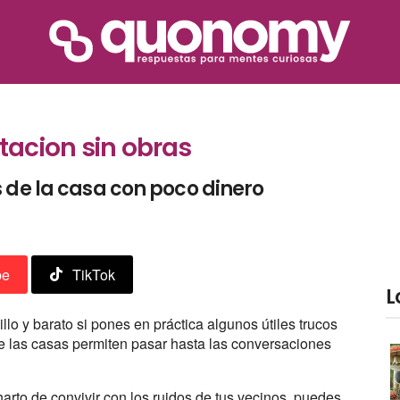
tacion sin obras
 de la casa con poco dinero
be
TikTok
L
llo y barato si pones en práctica algunos útiles trucos
de las casas permiten pasar hasta las conversaciones
arto de convivir con los ruidos de tus vecinos, puedes