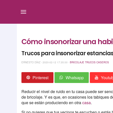
Cómo insonorizar una habi
Trucos para insonorizar estancias
ERNESTO DÍAZ - 2020-02-12 17:35:00 -
BRICOLAJE
TRUCOS CASEROS
Pinterest
Whatsapp
Youtu
Reducir el nivel de ruido en tu casa puede ser senci
de bricolaje. Y es que, en ocasiones los tabiques 
que se están produciendo en otra
casa
.
Si no quieres que tus vecinos te escuchen o estás h