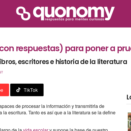
 (con respuestas) para poner a p
ros, escritores e historia de la literatura
ST
be
TikTok
L
paces de procesar la información y transmitirla de
a la escritura. Tanto es así que a la literatura se la define
 largo de la
vida escolar
y supone la base de nuestro