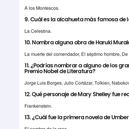
A los Montescos.
9. Cuál es la alcahueta más famosa de la
La Celestina.
10. Nombra alguna obra de Haruki Mura
La muerte del comendador, El séptimo hombre, De q
11. ¿Podrías nombrar a alguno de los gra
Premio Nobel de Literatura?
Jorge Luis Borges, Julio Cortázar, Tolkien, Nabokov
12. Qué personaje de Mary Shelley fue re
Frankenstein.
13. ¿Cuál fue la primera novela de Umbe
El nombre de la rosa.