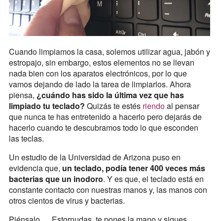
Cuando limpiamos la casa, solemos utilizar agua, jabón y
estropajo, sin embargo, estos elementos no se llevan
nada bien con los aparatos electrónicos, por lo que
vamos dejando de lado la tarea de limpiarlos. Ahora
piensa,
¿cuándo has sido la última vez que has
limpiado tu teclado?
Quizás te estés
riendo
al pensar
que nunca te has entretenido a hacerlo pero dejarás de
hacerlo cuando te descubramos todo lo que esconden
las teclas.
Un estudio de la Universidad de Arizona puso en
evidencia que,
un teclado, podía tener 400 veces más
bacterias que un inodoro
. Y es que, el teclado está en
constante contacto con nuestras manos y, las manos con
otros cientos de virus y bacterias.
Piénsalo…. Estornudas, te pones la mano y sigues