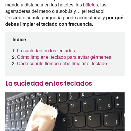
mando a distancia en los hoteles, los
billetes
, las
agarraderas del metro o autobús y… ¡el teclado!
Descubre cuánta porquería puede acumularse y
por qué
debes limpiar el teclado con frecuencia.
Índice
La suciedad en los teclados
Cómo limpiar el teclado para evitar gérmenes
Cada cuánto tiempo debo limpiar el teclado
La suciedad en los teclados