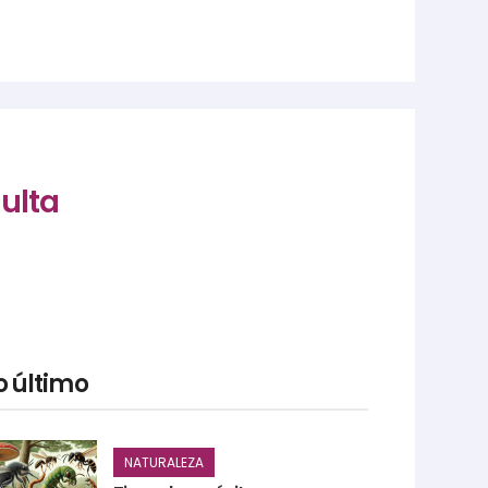
dulta
o último
NATURALEZA