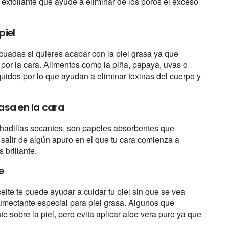
exfoliante que ayude a eliminar de los poros el exceso
.
piel
uadas si quieres acabar con la piel grasa ya que
por la cara. Alimentos como la piña, papaya, uvas o
quidos por lo que ayudan a eliminar toxinas del cuerpo y
asa en la cara
ohadillas secantes, son papeles absorbentes que
a salir de algún apuro en el que tu cara comienza a
 brillante.
e
eite te puede ayudar a cuidar tu piel sin que se vea
umectante especial para piel grasa. Algunos que
 sobre la piel, pero evita aplicar aloe vera puro ya que