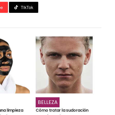
be
TikTok
BELLEZA
na limpieza
Cómo tratar la sudoración