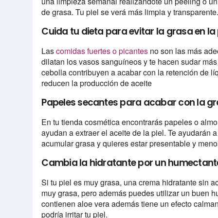
una limpieza semanal realizándote un peeling o un 
de grasa. Tu piel se verá más limpia y transparente
Cuida tu dieta para evitar la grasa en la 
Las
comidas fuertes o picantes
no son las más adec
dilatan los vasos sanguíneos y te hacen sudar más 
cebolla contribuyen a acabar con la retención de lí
reducen la producción de aceite
Papeles secantes para acabar con la gr
En tu tienda cosmética encontrarás papeles o alm
ayudan a extraer el aceite de la piel. Te ayudarán 
acumular grasa y quieres estar presentable y menos
Cambia la hidratante por un humectant
Si tu piel es muy grasa, una crema hidratante sin ac
muy grasa, pero además puedes utilizar un buen h
contienen aloe vera además tiene un efecto calmante
podría irritar tu piel.