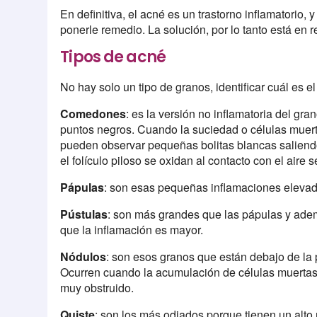
En definitiva, el acné es un trastorno inflamatorio,
ponerle remedio. La solución, por lo tanto está en r
Tipos de acné
No hay solo un tipo de granos, identificar cuál es e
Comedones
: es la versión no inflamatoria del gr
puntos negros. Cuando la suciedad o células muerta
pueden observar pequeñas bolitas blancas saliend
el folículo piloso se oxidan al contacto con el air
Pápulas
: son esas pequeñas inflamaciones elevada
Pústulas
: son más grandes que las pápulas y ade
que la inflamación es mayor.
Nódulos
: son esos granos que están debajo de la 
Ocurren cuando la acumulación de células muertas 
muy obstruido.
Quiste
: son los más odiados porque tienen un alto 