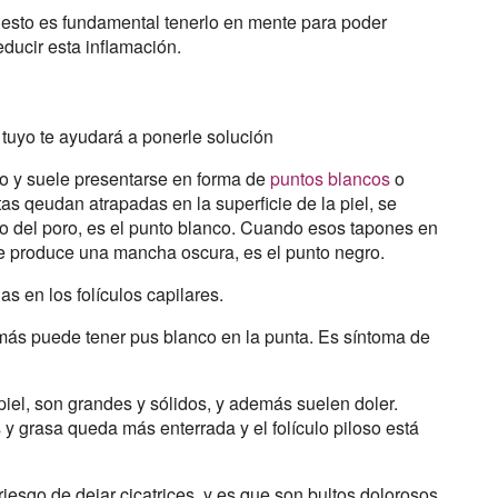
 y esto es fundamental tenerlo en mente para poder
educir esta inflamación.
l tuyo te ayudará a ponerle solución
ano y suele presentarse en forma de
puntos blancos
o
s qeudan atrapadas en la superficie de la piel, se
o del poro, es el punto blanco. Cuando esos tapones en
e se produce una mancha oscura, es el punto negro.
s en los folículos capilares.
más puede tener pus blanco en la punta. Es síntoma de
piel, son grandes y sólidos, y además suelen doler.
y grasa queda más enterrada y el folículo piloso está
riesgo de dejar cicatrices, y es que son bultos dolorosos