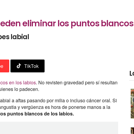
den eliminar los puntos blancos 
pes labial
be
TikTok
L
ncos en los labios
. No revisten gravedad pero sí resultan
quienes lo padecen.
bial a aftas pasando por milia o incluso cáncer oral. Si
angustia y vergüenza es hora de ponerse manos a la
los puntos blancos de los labios.