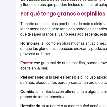
y llenos de pus que pueden incluso destruir el col
Por qué tengo granos o espinillas
Tomarte unos cuantos bombones de más o disfrutar
tener menos acné pero tampoco podemos echarles l
qué te salen granos si ya no eres adolescente, esta
Hormonas:
sí, como en otras muchas situaciones, 
de que las glándulas sebáceas crezcan y produzca
provocar un brote.
Estrés
: ese gran mal de nuestros días, puede pro
aceite en la piel.
Piel sensible
: si tu piel es sensible o incluso ató
dañinos, bloquear los poros y causar un brote de a
Comida
: una intoxicación alimentaria o alguna ale
granos de forma inmediata.
Hereditario
: si tu padre o tu madre sufrió acné en