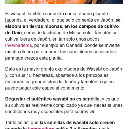
El wasabi, también conocido como rábano picante
japonés, el verdadero, el que solo comerás en Japón,
se
elabora en tierras niponas, en los campos de cultivo
de Daio
, cerca de la ciudad de Matsumoto. También se
cultiva fuera de Japón, en tan solo unos pocos
invernaderos
, por ejemplo en Canadá, donde se invierte
mucho dinero para recrear las condiciones necesarias
para que crezca esta planta.
Daio es la mayor granja explotadora de Wasabi de Japón
y, con sus 15 hectáreas, abastece a los principales
restaurantes y comercios de Japón y también a quien
puede pagar este especial condimento.
Degustar el auténtico wasabi no es sencillo
, y es que
su cultivo es realmente complicado ya que necesita unas
condiciones muy especiales para sobrevivir.
Tanto es así que
las semillas de wasabi solo crecen
cuando la
temperatura
está a 3 o 5 grados
, por lo