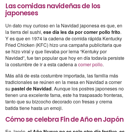
Las comidas navideñas de los
japoneses
Un dato muy curioso en la Navidad japonesa es que, en
la tierra del sushi,
ese día les da por comer pollo frito
.
Y es que en 1974 la cadena de comida rápida Kentucky
Fried Chicken (KFC) hizo una campaña publicitaria que
se hizo viral y que llevaba por lema “Kentuky por
Navidad”, fue tan popular que hoy en día todavía persiste
la costumbre de ir a esta cadena a
comer pollo
.
Más allá de esta costumbre importada, las familia más
tradicionales se reúnen en la mesa en Navidad a comer
su
pastel de Navidad
. Aunque los postres japoneses no
tienen una excelente fama, este ha traspasado fronteras,
tanto que su bizcocho decorado con fresas y crema
batida tiene hasta un emoji.
Cómo se celebra Fin de Año en Japón
En Japón,
el Año Nuevo no es solo otro día festivo, es