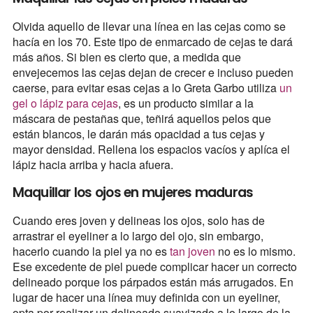
Olvida aquello de llevar una línea en las cejas como se
hacía en los 70. Este tipo de enmarcado de cejas te dará
más años. Si bien es cierto que, a medida que
envejecemos las cejas dejan de crecer e incluso pueden
caerse, para evitar esas cejas a lo Greta Garbo utiliza
un
gel o lápiz para cejas
, es un producto similar a la
máscara de pestañas que, teñirá aquellos pelos que
están blancos, le darán más opacidad a tus cejas y
mayor densidad. Rellena los espacios vacíos y aplíca el
lápiz hacia arriba y hacia afuera.
Maquillar los ojos en mujeres maduras
Cuando eres joven y delineas los ojos, solo has de
arrastrar el eyeliner a lo largo del ojo, sin embargo,
hacerlo cuando la piel ya no es
tan joven
no es lo mismo.
Ese excedente de piel puede complicar hacer un correcto
delineado porque los párpados están más arrugados. En
lugar de hacer una línea muy definida con un eyeliner,
opta por realizar un delineado suavizado a lo largo de la