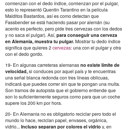
comienzan con el dedo índice, comienzan por el pulgar,
esto lo representó Quentin Tarantino en la película
Malditos Bastardos, así es como detectan que
Fassbender se está haciendo pasar por alemán (su
acento es perfecto, pero pide tres cervezas con los dedos
y no saca el pulgar). Así,
para conseguir una cerveza
en Alemania, muestra tu pulgar.
Mostrar tu dedo índice
significa que quieres 2
cervezas
: una con el pulgar y otra
con el dedo gordo.
19- En algunas carreteras alemanas
no existe límite de
velocidad,
si conduces por aquel país y te encuentras
una señal blanca redonda con tres líneas oblicuas,
indicará que puedes correr sin que te pongan una multa.
Son tramos de autopista que el gobierno entiende que
son lo suficientemente seguros como para que un coche
supere los 200 km por hora.
20- En Alemania no es obligatorio reciclar pero todo el
mundo lo hace, reciclan papel, envases, orgánica,
vidrio...
Incluso separan por colores el vidrio
y, en