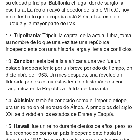
su ciudad principal Babilonia el lugar donde surgió la
escritura. La región cayó alrededor del siglo VII d.C, hoy
en el territorio que ocupaba está Siria, el sureste de
Turquía y la mayor parte de Irak.
12.
Tripolitania
: Trípoli, la capital de la actual Libia, toma
su nombre de lo que una vez fue una república
independiente con una historia larga y llena de conflictos.
13.
Zanzíbar
: esta bella isla africana una vez fue un
estado independiente por un breve período de tiempo, en
diciembre de 1963. Un mes después, una revolución
liderada por los comunistas terminó fusionándola con
Tanganica en la República Unida de Tanzania.
14.
Abisinia
: también conocido como el Imperio etíope,
era un reino en el noreste de África. A principios del siglo
XX, se dividió en los estados de Eritrea y Etiopía.
15.
Hawaii
: fue un reino durante cientos de años, pero no
fue reconocido como un país independiente hasta la
década de 1840. Hoy en día está anexado a los Estados