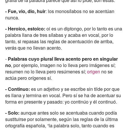
grafía de la palabra parece que así lo pide, son estas:
- Fue, vio, dio, huir
: los monosílabos no se acentúan
nunca.
- Heroico, estoico:
oi es un diptongo, por lo tanto es una
palabra llana de tres sílabas y acaba en vocal, por lo
tanto, si repasas las reglas de acentuación de arriba,
verás que no llevan acento.
-
Palabras cuyo plural lleva acento pero en singular
no
, por ejemplo, imagen no lo lleva pero imágenes sí;
resumen no lo lleva pero resúmenes sí;
origen
no se
actúa pero orígenes sí.
- Continuo:
es un adjetivo y se escribe sin tilde por que
es llana y termina en vocal. Pero sí se ha de acentuar su
forma en presente y pasado: yo continúo y él continuó.
- Solo:
aunque antes solo se acentuaba cuando podía
sustituirse por solamente, según las reglas de la última
ortografía española, “la palabra solo, tanto cuando es