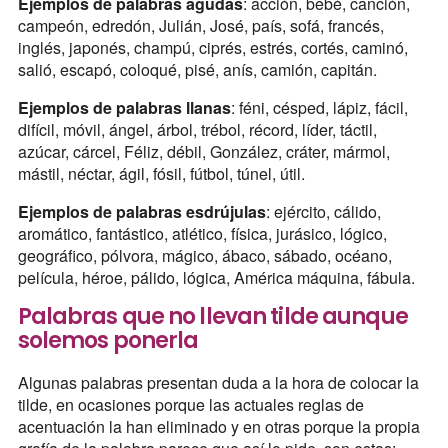
Ejemplos de palabras agudas
: acción, bebé, canción,
campeón, edredón, Julián, José, país, sofá, francés,
inglés, japonés, champú, ciprés, estrés, cortés, caminó,
salió, escapó, coloqué, pisé, anís, camión, capitán.
Ejemplos de palabras llanas
: féni, césped, lápiz, fácil,
difícil, móvil, ángel, árbol, trébol, récord, líder, táctil,
azúcar, cárcel, Féliz, débil, González, cráter, mármol,
mástil, néctar, ágil, fósil, fútbol, túnel, útil.
Ejemplos de palabras esdrújulas
: ejército, cálido,
aromático, fantástico, atlético, física, jurásico, lógico,
geográfico, pólvora, mágico, ábaco, sábado, océano,
película, héroe, pálido, lógica, América máquina, fábula.
Palabras que no llevan tilde aunque
solemos ponerla
Algunas palabras presentan duda a la hora de colocar la
tilde, en ocasiones porque las actuales reglas de
acentuación la han eliminado y en otras porque la propia