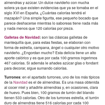
almendras y azúcar. Un dulce navideño con mucha
solera ya que existen evidencias que ya se tomaba en el
siglo XVI en España. ¿Cuántas calorías tendrá el
mazapán? Una simple figurita, ese pequeño bocado que
parece deshacerse mientras lo saboreas tiene nada más
y nada menos que 120 calorías por pieza.
Galletas de Navidad
:
son las clásicas galletas de
mantequilla que, para estas fiestas, se elaboran con
forma de estrella, campana, ángel o cualquier otro motivo
navideño. ¿Engordan mucho? Esta delicia tiene un alto
aporte calórico y es que por cada 100 gramos ingerimos
467 calorías. Si además le añades azúcar glas o fondant
para decorar, sigue sumando calorías.
Turrones
: en el apartado turrones, uno de los más típicos
de la
Navidad
es el de almendras. Es una masa obtenida
al cocer miel y añadirle almendras y, en ocasiones, clara
de huevo. Pues bien, 100 gramos de turrón del blando
tienen 533 calorías. Otro de los turrones estrella, el turrón
duro de almendras tiene 516 calorías por cada 100