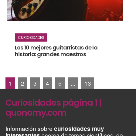
CURIOSIDADES
Los 10 mejores guitarristas de la
historia: grandes maestros
1
2
3
4
5
...
13
Curiosidades página 1 |
quonomy.com
Información sobre
curiosidades muy
interesantes
acerca de temas científicos, de