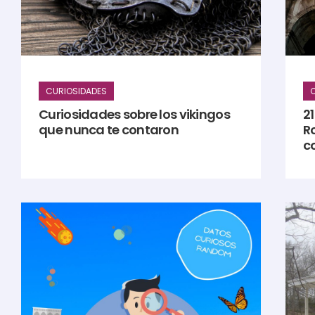
CURIOSIDADES
C
Curiosidades sobre los vikingos
21
que nunca te contaron
R
c