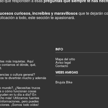
idad que responden a esas
preguntas que siempre te has hec
ucesos curiosos, increíbles y maravillosos
que te dejarán co
plicación a todo, este sección te apasionará.
INFO
Mapa del sitio
tes más inquietas. Aquí
Aviso legal
e contamos el dónde, qué,
Contacto
d.
WEBS AMIGAS
encias o cultura general?
tos te divertirán mucho y además
Brujula Bike
ro mundo?, ¿Necesitas trucos
ica o cómo funcionan cosas
ayuden en tu día a día? En
cho más! Utilizamos fuentes
s informaciones, pero puedes
iciones. ¡Somos todo oídos!