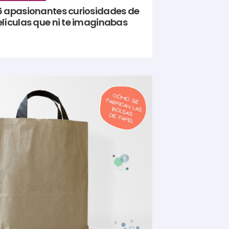
6 apasionantes curiosidades de
elículas que ni te imaginabas