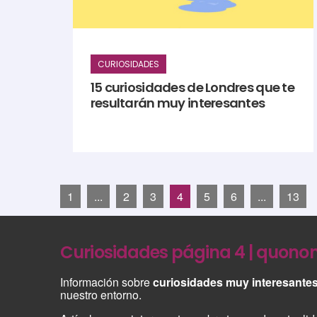
CURIOSIDADES
15 curiosidades de Londres que te
resultarán muy interesantes
1
...
2
3
4
5
6
...
13
Curiosidades página 4 | quon
Información sobre
curiosidades muy interesante
nuestro entorno.