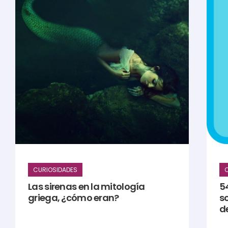
CURIOSIDADES
C
Las sirenas en la mitología
5
griega, ¿cómo eran?
s
d