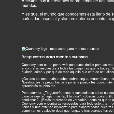
Artículos muy interesantes sobre temas de actual
mundos.
Y es que, el mundo que conocemos está lleno de
s
curiosidad especial y siempre quieres encontrar ex
Respuestas para mentes curiosas
Quonomy.com es un portal web con curiosidades para las men
encontrarás respuestas a todas las preguntas que te haces. T
cuándo, cómo y por qué de todo aquello que está de actualida
¿Quieres conocer cuánto sabes sobre lengua, matemáticas, ci
Nuestros test y preguntas para poner a prueba tus conocimien
aprenderás muchísimo.
Pero además, ¿Te gustaría conocer curiosidades sobre nuest
caseros que te hagan más fácil tu vida?, ¿Buscas qué signif
cotidianas?, ¿Estás interesado en ver vídeo tutoriales que te 
Quonomy.com encontrarás respuestas para todo esto... ¡y mu
fiables y una extensa bibliografía para elaborar todas nuestra
comentarnos cualquier duda que tengas o trasladarnos tus pet