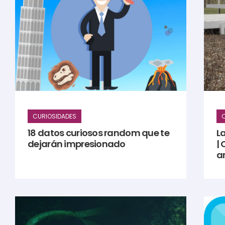
CURIOSIDADES
C
18 datos curiosos random que te
L
dejarán impresionado
|
a