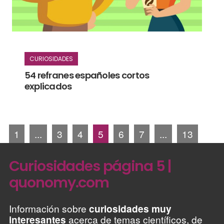
CURIOSIDADES
54 refranes españoles cortos
explicados
1
...
3
4
5
6
7
...
13
Curiosidades página 5 |
quonomy.com
Información sobre
curiosidades muy
interesantes
acerca de temas científicos, de