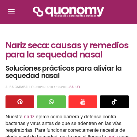
Nariz seca: causas y remedios
para la sequedad nasal
Soluciones prácticas para aliviar la
sequedad nasal
ALBA CARABALLO - 2023-07-10 16:54:00 -
SALUD
Nuestra
nariz
ejerce como barrera y defensa contra
bacterias y virus antes de que se adentren en las vías
respiratorias. Para funcionar correctamente necesita de
cierto nivel de humedad, por lo que si tienes la
nariz
seca