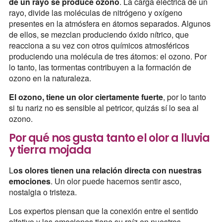
de un rayo se produce ozono
. La carga eléctrica de un
rayo, divide las moléculas de nitrógeno y oxígeno
presentes en la atmósfera en átomos separados. Algunos
de ellos, se mezclan produciendo óxido nítrico, que
reacciona a su vez con otros químicos atmosféricos
produciendo una molécula de tres átomos: el ozono. Por
lo tanto, las tormentas contribuyen a la formación de
ozono en la naturaleza.
El ozono, tiene un olor ciertamente fuerte
, por lo tanto
si tu nariz no es sensible al petricor, quizás sí lo sea al
ozono.
Por qué nos gusta tanto el olor a lluvia
y tierra mojada
L
os olores tienen una relación directa con nuestras
emociones
. Un olor puede hacernos sentir asco,
nostalgia o tristeza.
Los expertos piensan que la conexión entre el sentido
olfativo y las emociones tiene su raíz en nuestros