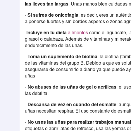
las lleves tan largas
. Unas manos bien cuidadas n
-
Si sufres de onicofagia
, es decir, eres un autén
a ponerse fuertes y sin bordes ásperos o zonas agr
-
Incluye en tu dieta
alimentos
como el aguacate, la
girasol o calabaza. Además de vitaminas y minerale
endurecimiento de las uñas.
-
Toma un suplemento de biotina
: la biotina (t
de las vitaminas del grupo B. Debido a que es solu
asegurarse de consumirlo a diario ya que puede ayud
uñas
-
No abuses de las uñas de gel o acrílicas
: el us
las debilita.
-
Descansa de vez en cuando del esmalte
: aunq
uñas necesitan respirar. El uso constante de esmalte
-
No uses las uñas para realizar trabajos manua
etiquetas o abrir latas de refresco, usa las yemas d