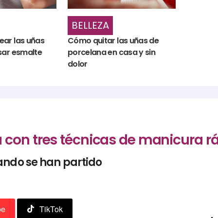
BELLEZA
ar las uñas
Cómo quitar las uñas de
sar esmalte
porcelana en casa y sin
dolor
con tres técnicas de manicura rá
ando se han partido
be
TikTok