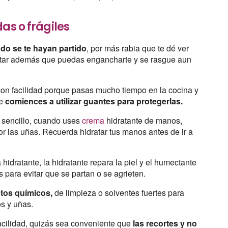
as o frágiles
ndo se te hayan partido
, por más rabia que te dé ver
vitar además que puedas engancharte y se rasgue aun
 con facilidad porque pasas mucho tiempo en la cocina y
e
comiences a utilizar guantes para protegerlas.
sencillo, cuando uses
crema
hidratante de manos,
r las uñas. Recuerda hidratar tus manos antes de ir a
hidratante, la hidratante repara la piel y el humectante
 para evitar que se partan o se agrieten.
tos químicos,
de limpieza o solventes fuertes para
s y uñas.
facilidad, quizás sea conveniente que
las recortes y no