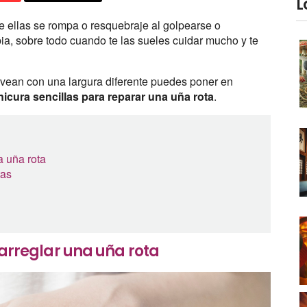
L
e ellas se rompa o resquebraje al golpearse o
a, sobre todo cuando te las sueles cuidar mucho y te
e vean con una largura diferente puedes poner en
icura sencillas para reparar una uña rota
.
a uña rota
tas
a arreglar una uña rota