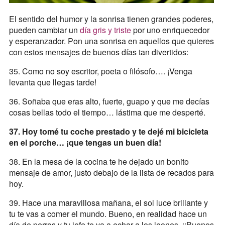
El sentido del humor y la sonrisa tienen grandes poderes,
pueden cambiar un
día gris y triste
por uno enriquecedor
y esperanzador. Pon una sonrisa en aquellos que quieres
con estos mensajes de buenos días tan divertidos:
35. Como no soy escritor, poeta o filósofo…. ¡Venga
levanta que llegas tarde!
36. Soñaba que eras alto, fuerte, guapo y que me decías
cosas bellas todo el tiempo… lástima que me desperté.
37. Hoy tomé tu coche prestado y te dejé mi bicicleta
en el porche… ¡que tengas un buen día!
38. En la mesa de la cocina te he dejado un bonito
mensaje de amor, justo debajo de la lista de recados para
hoy.
39. Hace una maravillosa mañana, el sol luce brillante y
tu te vas a comer el mundo. Bueno, en realidad hace un
día de perros y tu jefe te va a echar a los leones. ¡¡Buenos