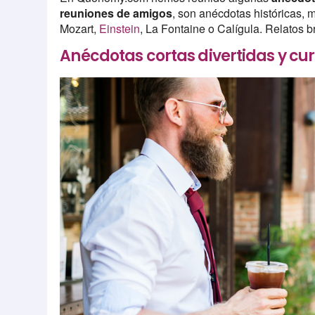
reuniones de amigos
, son anécdotas históricas,
Mozart,
Einstein
, La Fontaine o Calígula. Relatos b
Anécdotas cortas divertidas y cur