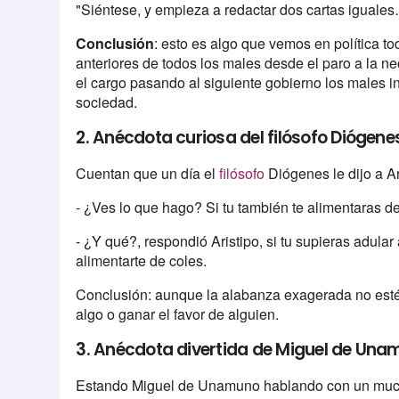
"Siéntese, y empieza a redactar dos cartas iguale
Conclusión
: esto es algo que vemos en política to
anteriores de todos los males desde el paro a la ne
el cargo pasando al siguiente gobierno los males in
sociedad.
2. Anécdota curiosa del filósofo Diógene
Cuentan que un día el
filósofo
Diógenes le dijo a Ar
- ¿Ves lo que hago? Si tu también te alimentaras de
- ¿Y qué?, respondió Aristipo, si tu supieras adular
alimentarte de coles.
Conclusión: aunque la alabanza exagerada no esté 
algo o ganar el favor de alguien.
3. Anécdota divertida de Miguel de Un
Estando Miguel de Unamuno hablando con un much