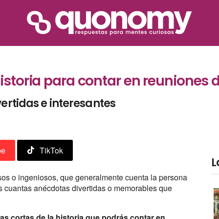
historia para contar en reuniones
vertidas e interesantes
be
TikTok
L
osos o ingeniosos, que generalmente cuenta la persona
as cuantas anécdotas divertidas o memorables que
s cortas de la historia que podrás contar en