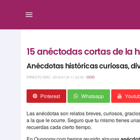
15 anéctodas cortas de la 
Anécdotas históricas curiosas, di
ERNESTO DÍAZ - 2019-07-30 11:22:00 -
OCIO
Pinterest
Whatsapp
Youtu
Las anécdotas son relatos breves, curiosos, graci
a la que le ocurre. Seguro que tu mismo tienes un
recuerdas cada cierto tiempo.
En Quonomy.com hemos reunido algunas
anécdota