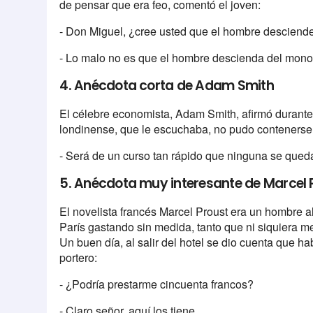
de pensar que era feo, comentó el joven:
- Don Miguel, ¿cree usted que el hombre desciend
- Lo malo no es que el hombre descienda del mono,
4. Anécdota corta de Adam Smith
El célebre economista, Adam Smith, afirmó durante
londinense, que le escuchaba, no pudo conteners
- Será de un curso tan rápido que ninguna se qued
5. Anécdota muy interesante de Marcel 
El novelista francés Marcel Proust era un hombre al
París gastando sin medida, tanto que ni siquiera
Un buen día, al salir del hotel se dio cuenta que hab
portero:
- ¿Podría prestarme cincuenta francos?
- Claro señor, aquí los tiene.