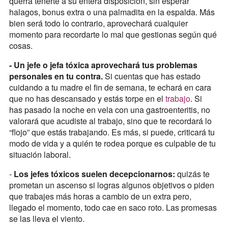
querrá tenerte a su entera disposición, sin esperar
halagos, bonus extra o una palmadita en la espalda. Más
bien será todo lo contrario, aprovechará cualquier
momento para recordarte lo mal que gestionas según qué
cosas.
- Un jefe o jefa tóxica aprovechará tus problemas
personales en tu contra.
Si cuentas que has estado
cuidando a tu madre el fin de semana, te echará en cara
que no has descansado y estás torpe en el
trabajo
. Si
has pasado la noche en vela con una gastroenteritis, no
valorará que acudiste al trabajo, sino que te recordará lo
“flojo” que estás trabajando. Es más, si puede, criticará tu
modo de vida y a quién te rodea porque es culpable de tu
situación laboral.
-
Los jefes tóxicos suelen decepcionarnos:
quizás te
prometan un ascenso si logras algunos objetivos o piden
que trabajes más horas a cambio de un extra pero,
llegado el momento, todo cae en saco roto. Las promesas
se las lleva el viento.