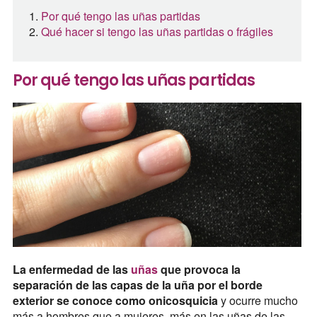
Por qué tengo las uñas partidas
Qué hacer si tengo las uñas partidas o frágiles
Por qué tengo las uñas partidas
La enfermedad de las
uñas
que provoca la
separación de las capas de la uña por el borde
exterior se conoce como onicosquicia
y ocurre mucho
más a hombres que a mujeres, más en las uñas de las