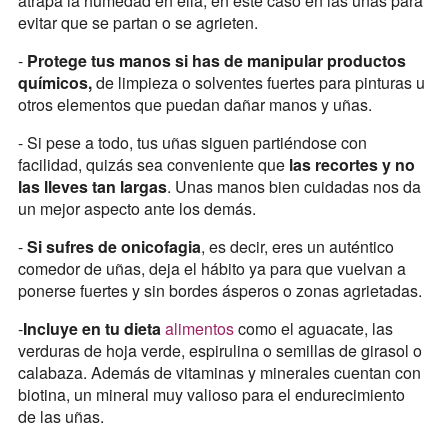
atrapa la humedad en ella, en este caso en las uñas para
evitar que se partan o se agrieten.
-
Protege tus manos si has de manipular productos
químicos,
de limpieza o solventes fuertes para pinturas u
otros elementos que puedan dañar manos y uñas.
- Si pese a todo, tus uñas siguen partiéndose con
facilidad, quizás sea conveniente que
las recortes y no
las lleves tan largas
. Unas manos bien cuidadas nos da
un mejor aspecto ante los demás.
-
Si sufres de onicofagia
, es decir, eres un auténtico
comedor de uñas, deja el hábito ya para que vuelvan a
ponerse fuertes y sin bordes ásperos o zonas agrietadas.
-
Incluye en tu dieta
alimentos
como el aguacate, las
verduras de hoja verde, espirulina o semillas de girasol o
calabaza. Además de vitaminas y minerales cuentan con
biotina, un mineral muy valioso para el endurecimiento
de las uñas.