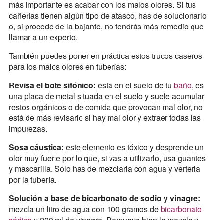
más importante es acabar con los malos olores. Si tus
cañerías tienen algún tipo de atasco, has de solucionarlo
o, si procede de la bajante, no tendrás más remedio que
llamar a un experto.
También puedes poner en práctica estos trucos caseros
para los malos olores en tuberías:
Revisa el bote sifónico:
está en el suelo de tu
baño
, es
una placa de metal situada en el suelo y suele acumular
restos orgánicos o de comida que provocan mal olor, no
está de más revisarlo si hay mal olor y extraer todas las
impurezas.
Sosa cáustica:
este elemento es tóxico y desprende un
olor muy fuerte por lo que, si vas a utilizarlo, usa guantes
y mascarilla. Solo has de mezclarla con agua y verterla
por la tubería.
Solución a base de bicarbonato de sodio y vinagre:
mezcla un litro de agua con 100 gramos de
bicarbonato
sódico
y 200 ml de vinagre. Remueve bien la mezcla y