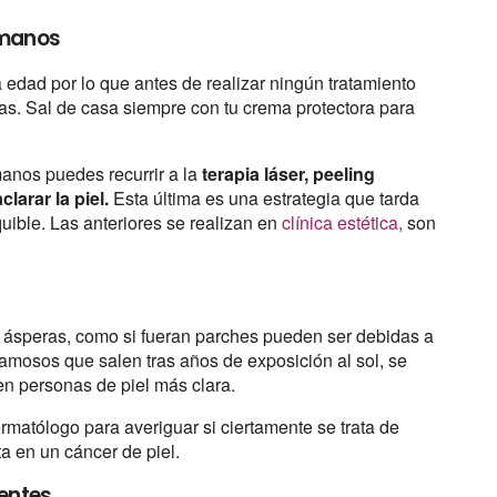
 manos
edad por lo que antes de realizar ningún tratamiento
las. Sal de casa siempre con tu crema protectora para
anos puedes recurrir a la
terapia láser, peeling
arar la piel.
Esta última es una estrategia que tarda
uible. Las anteriores se realizan en
clínica estética,
son
ásperas, como si fueran parches pueden ser debidas a
amosos que salen tras años de exposición al sol, se
en personas de piel más clara.
matólogo para averiguar si ciertamente se trata de
ta en un cáncer de piel.
nentes