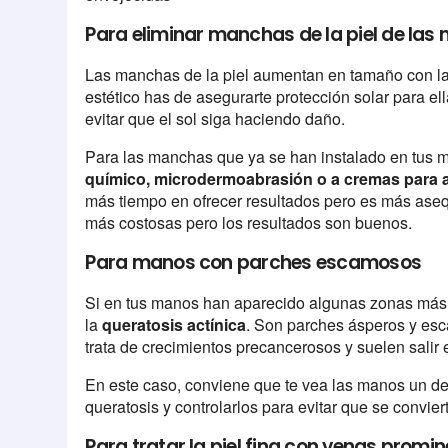
Para eliminar manchas de la piel de las
Las manchas de la piel aumentan en tamaño con la 
estético has de asegurarte protección solar para el
evitar que el sol siga haciendo daño.
Para las manchas que ya se han instalado en tus m
químico, microdermoabrasión o a cremas para acl
más tiempo en ofrecer resultados pero es más aseq
más costosas pero los resultados son buenos.
Para manos con parches escamosos
Si en tus manos han aparecido algunas zonas más 
la
queratosis actínica
. Son parches ásperos y esc
trata de crecimientos precancerosos y suelen salir 
En este caso, conviene que te vea las manos un der
queratosis y controlarlos para evitar que se convier
Para tratar la piel fina con venas promi