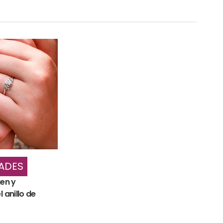
ADES
gen y
l anillo de