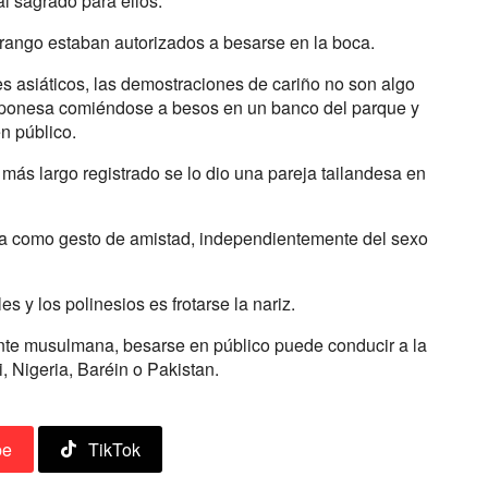
l sagrado para ellos.
o rango estaban autorizados a besarse en la boca.
es asiáticos, las demostraciones de cariño no son algo
japonesa comiéndose a besos en un banco del parque y
en público.
o más largo registrado se lo dio una pareja tailandesa en
boca como gesto de amistad, independientemente del sexo
es y los polinesios es frotarse la nariz.
ente musulmana, besarse en público puede conducir a la
, Nigeria, Baréin o Pakistan.
be
TikTok