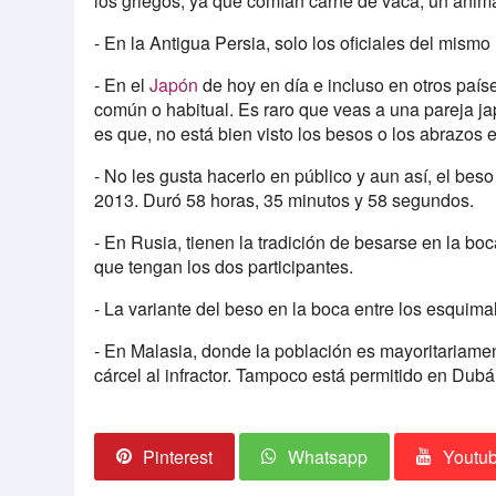
los griegos, ya que comían carne de vaca, un anima
- En la Antigua Persia, solo los oficiales del mism
- En el
Japón
de hoy en día e incluso en otros país
común o habitual. Es raro que veas a una pareja 
es que, no está bien visto los besos o los abrazos 
- No les gusta hacerlo en público y aun así, el bes
2013. Duró 58 horas, 35 minutos y 58 segundos.
- En Rusia, tienen la tradición de besarse en la 
que tengan los dos participantes.
- La variante del beso en la boca entre los esquimal
- En Malasia, donde la población es mayoritariam
cárcel al infractor. Tampoco está permitido en Dubái
Pinterest
Whatsapp
Youtu