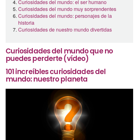
Curiosidades del mundo: el ser humano
Curiosidades del mundo muy sorprendentes
Curiosidades del mundo: personajes de la
historia
Curiosidades de nuestro mundo divertidas
Curiosidades del mundo que no
puedes perderte (vídeo)
101 increíbles curiosidades del
mundo: nuestro planeta