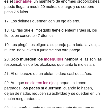
es el
cachalote
, un mamífero de enormes proporciones,
puede llegar a medir 20 metros de largo y su cerebro
pesa 7.5 kilos.
17. Los delfines duermen con un ojo abierto.
18. ¿Dirías que el mosquito tiene dientes? Pues sí, los
tiene, en concreto 47 dientes.
19. Los pingüinos eligen a su pareja para toda la vida, si
muere, no vuelven a juntarse con otra pareja.
20.
Solo muerden los
mosquitos
hembra
, ellas son las
responsables de los picotazos que tanto te molestan.
21. El embarazo de un elefante dura casi dos años.
22. Aunque
no cierren los ojos
porque no tienen
párpados,
los peces sí duermen
, cuando lo hacen,
dejan de nadar, reducen su actividad y se quedan en un
rincón resguardados.
23. Un tiburón puede detectar una parte de sangre en